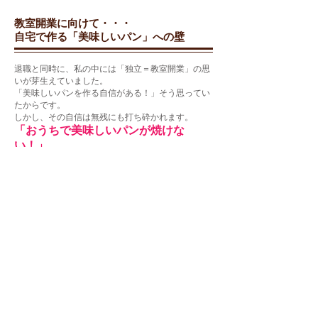
教室開業に向けて・・・
​自宅で作る「美味しいパン」への壁
退職と同時に、私の中には「独立＝教室開業」の思
いが芽生えていました。
「美味しいパンを作る自信がある！」そう思ってい
たからです。
しかし、その自信は無残にも打ち砕かれます。
「おうちで美味しいパンが焼けな
い！」
プロ相手に焼けていた自分が何故？！
理由は簡単でした・・・。
今までは「機械」「材料」に助けられていたので
す。
業務用の膨らむ粉、ミキサーに発酵機、そして大型
のオーブン。
家にはそんなものはありません。
​身近な道具と材料で、お店で売っているパンのよう
な、「ふわふわの美味しさ」を実現したい！
​そこから、再び私の挑戦は始まりました。
美味しく焼くには「テクニック」が必要