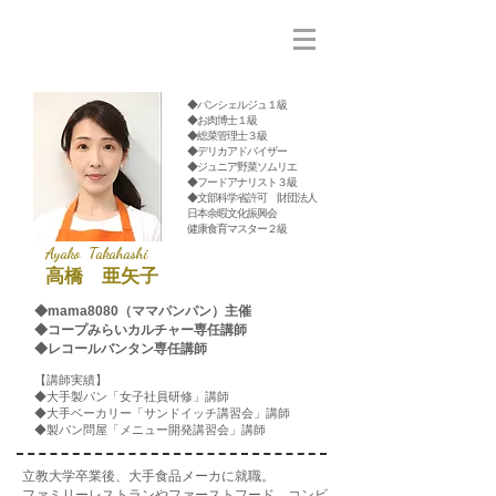
◆パンシェルジュ１級​
◆お肉博士１級
◆総菜管理士３級
◆デリカアドバイザー
◆ジュニア野菜ソムリエ
◆フードアナリスト３級
​◆文部科学省許可 財団法人
日本余暇文化振興会
健康食育マスター２級
Ayako Takahashi
​高橋 亜矢子
◆mama8080（ママパンパン）主催
​◆コープみらいカルチャー専任講師
​◆レコールバンタン専任講師
【講師実績】
◆大手製パン「女子社員研修」講師
​◆大手ベーカリー「サンドイッチ講習会」講師
◆製パン問屋「メニュー開発講習会」講師
​立教大学卒業後、大手食品メーカに就職。