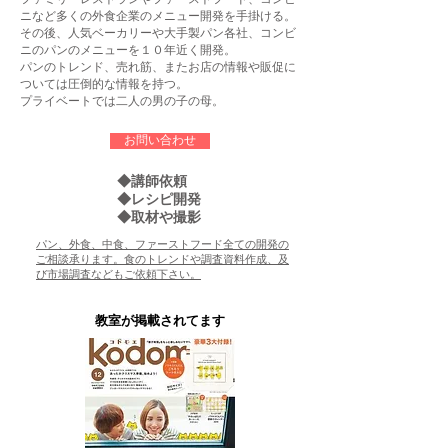
ファミリーレストランやファーストフード、コンビ
ニなど多くの外食企業のメニュー開発を手掛ける。
その後、人気ベーカリーや大手製パン各社、コンビ
ニのパンのメニューを１０年近く開発。
パンのトレンド、売れ筋、またお店の情報や販促に
ついては圧倒的な情報を持つ。
​プライベートでは二人の男の子の母。
お問い合わせ
◆講師依頼
◆レシピ開発
​◆取材や撮影
パン、外食、中食、ファーストフード全ての開発の
ご相談承ります。食のトレンドや調査資料作成、及
び市場調査などもご依頼下さい。
教室が掲載されてます