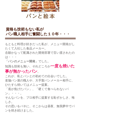
資格も技術もない私が
パン職人相手に奮闘した１０年・・・
​もともと料理が好きだった私が、メニュー開発がし
たくて入社した食品メーカー。
念願かなって配属された開発部署で言い渡されたの
は・・・
「パンのメニュー開発」
でした。
一度も焼いた
知識も技術も無い、それどころか
事が無かったパン
。
これが、私とパンとの初めての出会いでした。
老舗パン屋の職人や、大手製パンメーカー相手に、
ひたすら焼いてはメニュー提案。
「底が焦げたパン」、「硬くて食べられないパ
ン」・・・。
そんなパンを、プロ相手に提案する恥ずかしさ、悔
しさ。
その思いをバネに、そこからは昼夜、無我夢中でパ
ンを焼き続けました。