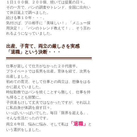
１日１００個、２００個、焼いては提案の日々。
その一方で、パンの調査やトレンド、全国に出向い
て休日返上で調べました。
続ける事１０年・・・。
​気付けば、プロ相手に「美味しい！」「メニュー採
用決定！」「パンのトレンド教えて！」、そう言わ
れるようになっていました。
出産、子育て、両立の厳しさを実感
「退職」という決断・・・
仕事が楽しくて仕方がなかった２０代後半。
プライベートでは長男を出産。育休を経て、次男を
出産しました。
初めての育児、そして仕事との両立は、想像をはる
かに超えていました。
時短勤務ではパンを焼くことすら難しく、仕事を持
ち帰ることも頻繁に。
子供達もけして丈夫ではなかったですが、それ以上
に私自身が体調を崩す日々。
いっぱいいっぱいでした。毎日「限界を超える」、
そんな生活だったのです。
「退職」
両立６年目、悩みに悩み、そして私は
と
いう選択をしました。